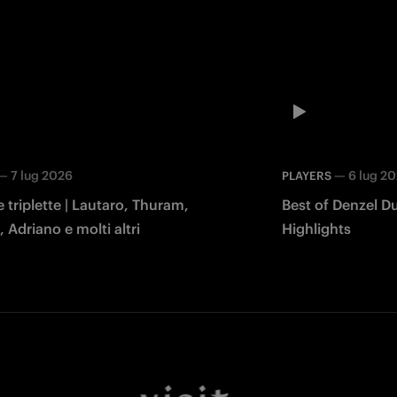
—
7 lug 2026
—
6 lug 2
PLAYERS
le triplette | Lautaro, Thuram,
Best of Denzel Dum
 Adriano e molti altri
Highlights
Facebook
Twitter