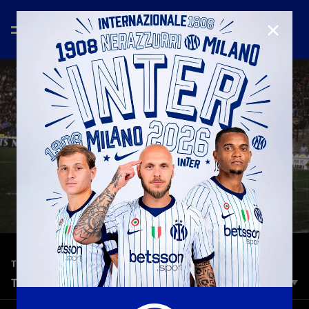
CHIUD
—
2 ott 2025
TOP 5 GOALS
TOP 5 | INTER VS CREMONESE
L'Inter ospita la Cremonese nella sesta giornata della Serie A