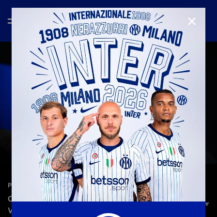
CHIUD
—
30 ago 2025
PRESS CONFERENCE
CHIVU: «UDINESE SQUADRA STRUTTURATA, CI
VORRÀ QUALITÀ E CATTIVERIA»