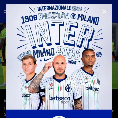
CHIUD
—
21 set 2025
MATCH HIGHLIGHTS
INTER 2-1 SASSUOLO | HIGHLIGHTS | SERIE A
25/26