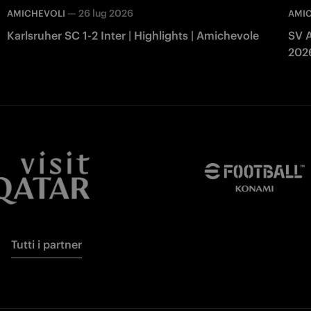
—
26 lug 2026
AMICHEVOLI
AMI
Karlsruher SC 1-2 Inter | Highlights | Amichevole
SV A
202
Tutti i partner