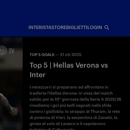
I
INTERISTA
STORE
BIGLIETTI
LOGIN
—
31 ott 2025
TOP 5 GOALS
Top 5 | Hellas Verona vs
Inter
I nerazzurri si preparano ad affrontare in
trasferta l'Hellas Verona: in vista del match
valido per la 10° giornata della Serie A 2025/26
rivediamo i gol più belli segnati nella sfide
contro i gialloblu: lo strappo di Thuram, la rete
di potenza di Vieri, la serpentina di Zanetti, la
girata al volo di Lautaro e il capolavoro
balistico di Calhanoglu.