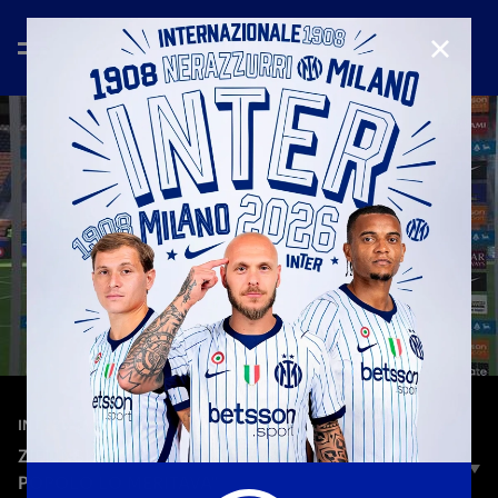
CHIUD
—
17 mag 2026
INTERVIEWS
ZIELINSKI: "STAGIONE FANTASTICA, QUESTO
POPOLO LO MERITAVA"