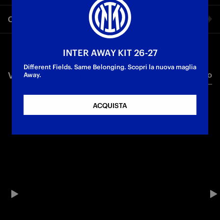
Le parole del centrocampista nerazzurro durante i
Condividi video
festeggiamenti per lo Scudetto
Campioni d'Italia
Facebook
INTER AWAY KIT 26-27
Different Fields. Same Belonging. Scopri la nuova maglia
VIDEO CORRELATI
Tutti i video
Twitter
Away.
Whatsapp
ACQUISTA
E-mail
Copia link