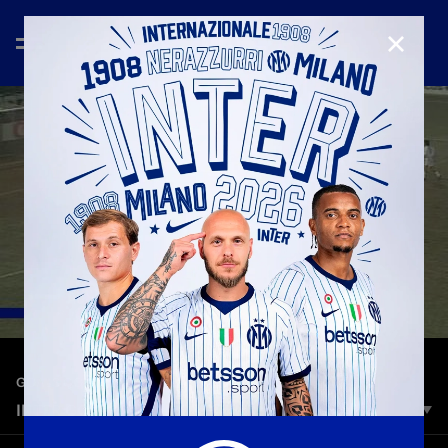
CHIUD
—
26 giu 2026
GOALS COMPILATION
INTER GOALS | IN GIRO PER IL MONDO
Vivi un viaggio internazionale per natura, sulle orme dei gol