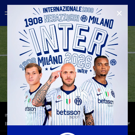
CHIUD
—
26 giu 2025
INTERVIEWS
INTER-RIVER PLATE: LE INTERVISTE POST MATCH
Pio Esposito, Sommer e Sucic ai microfoni di Inter TV