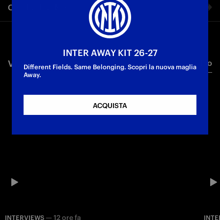
Condividi video
raccontano la vittoria sul River Plate nella terza giornata della
FIFA Club World Cup.
Facebook
First Team
INTER AWAY KIT 26-27
VIDEO CORRELATI
Tutti i video
Twitter
Different Fields. Same Belonging. Scopri la nuova maglia
Away.
Whatsapp
ACQUISTA
E-mail
Copia link
—
12 ore fa
INTERVIEWS
INTE