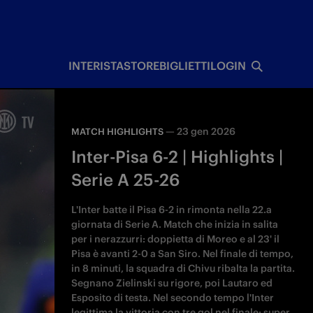
I
INTERISTA
STORE
BIGLIETTI
LOGIN
—
23 gen 2026
MATCH HIGHLIGHTS
Inter-Pisa 6-2 | Highlights |
Serie A 25-26
L'Inter batte il Pisa 6-2 in rimonta nella 22.a
giornata di Serie A. Match che inizia in salita
per i nerazzurri: doppietta di Moreo e al 23' il
Pisa è avanti 2-0 a San Siro. Nel finale di tempo,
in 8 minuti, la squadra di Chivu ribalta la partita.
Segnano Zielinski su rigore, poi Lautaro ed
Esposito di testa. Nel secondo tempo l'Inter
legittima la vittoria con tre gol nel finale: super