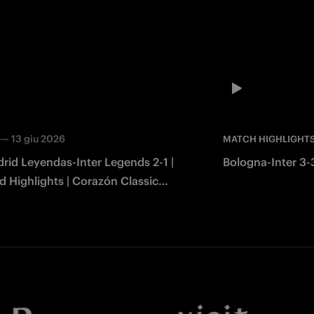
—
13 giu 2026
MATCH HIGHLIGHT
rid Leyendas-Inter Legends 2-1 |
Bologna-Inter 3-3
 Highlights | Corazón Classic
2026
Facebook
Twitter