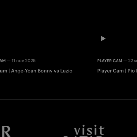
—
11 nov 2025
—
22 s
CAM
PLAYER CAM
Cam | Ange-Yoan Bonny vs Lazio
Player Cam | Pio
Facebook
Twitter