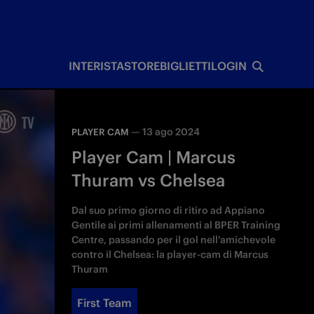
I
INTERISTA
STORE
BIGLIETTI
LOGIN
—
13 ago 2024
PLAYER CAM
Player Cam | Marcus
Thuram vs Chelsea
Dal suo primo giorno di ritiro ad Appiano
Gentile ai primi allenamenti al BPER Training
Centre, passando per il gol nell’amichevole
contro il Chelsea: la player-cam di Marcus
Thuram
First Team