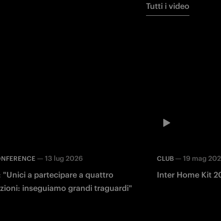
Tutti i video
—
13 lug 2026
—
19 mag 20
ONFERENCE
CLUB
 "Unici a partecipare a quattro
Inter Home Kit 2
zioni: inseguiamo grandi traguardi"