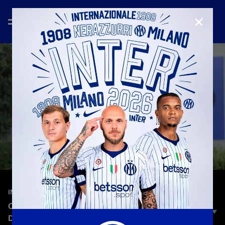
CHIUD
—
4 nov 2025
INTERVIEWS
CHIVU: «LE SQUADRE CHE NON HANNO NULLA
DA PERDERE SONO SEMPRE INSIDIOSE»