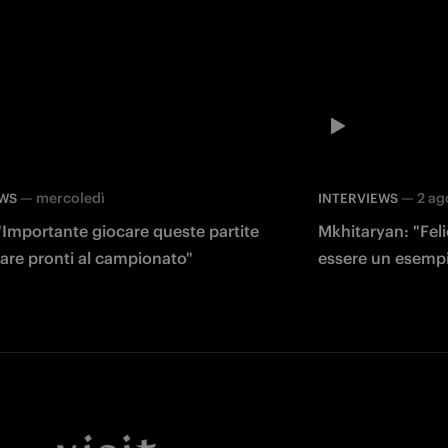
—
mercoledì
—
2 ag
EWS
INTERVIEWS
"Importante giocare queste partite
Mkhitaryan: "Feli
vare pronti al campionato"
essere un esempi
Facebook
Twitter