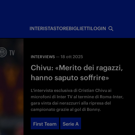
I
INTERISTA
STORE
BIGLIETTI
LOGIN
—
18 ott 2025
INTERVIEWS
Chivu: «Merito dei ragazzi,
hanno saputo soffrire»
L'intervista esclusiva di Cristian Chivu ai
microfoni di Inter TV al termine di Roma-Inter,
gara vinta dai nerazzurri alla ripresa del
campionato grazie al gol di Bonny.
First Team
Serie A