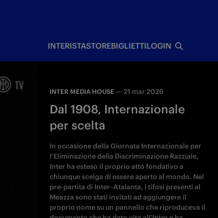
I
INTERISTA
STORE
BIGLIETTI
LOGIN
—
21 mar 2026
INTER MEDIA HOUSE
Dal 1908, Internazionale
per scelta
In occasione della Giornata Internazionale per
l’Eliminazione della Discriminazione Razziale,
Inter ha esteso il proprio atto fondativo a
chiunque scelga di essere aperto al mondo. Nel
pre-partita di Inter–Atalanta, i tifosi presenti al
Meazza sono stati invitati ad aggiungere il
proprio nome su un pannello che riproduceva il
documento che ha dato vita all’Inter e ha