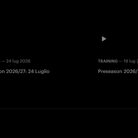
—
24 lug 2026
—
19 lug
G
TRAINING
on 2026/27: 24 Luglio
Preseason 2026/2
Facebook
Twitter