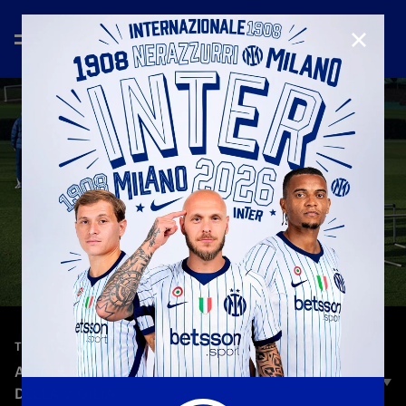
CHIUD
—
25 nov 2025
TRAINING
ATLETICO MADRID - INTER | L'ALLENAMENTO
DELLA VIGILIA