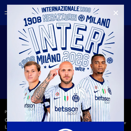
CHIUD
—
25 apr 2026
PRESS CONFERENCE
CHIVU: "AMO DA MORIRE QUESTI RAGAZZI: ME
LI TENGO STRETTI"