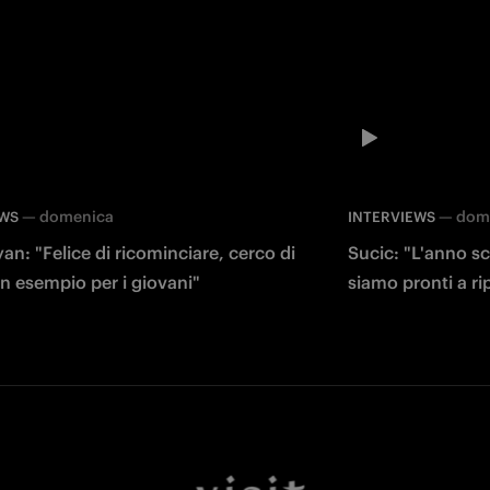
—
domenica
—
dom
EWS
INTERVIEWS
an: "Felice di ricominciare, cerco di
Sucic: "L'anno sc
n esempio per i giovani"
siamo pronti a rip
Facebook
Twitter