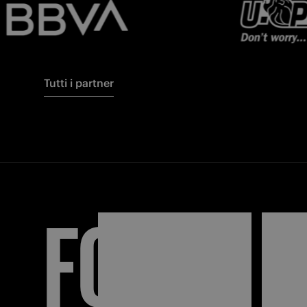
Tutti i partner
FORZA
I