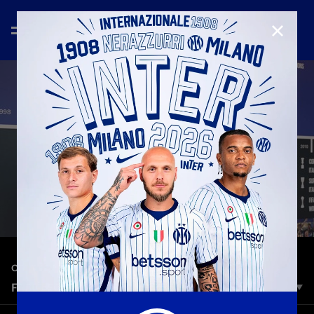
CHIUD
—
13 giu 2025
OFF THE PITCH
FABIO FOGNINI | OFF THE PITCH EP. 5
Tennis e amore per il nerazzurro: doppio vincente Fabio