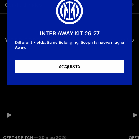
Condividi video
Fognini si racconta nel quinto episodio di Off The Pitch
Facebook
INTER AWAY KIT 26-27
VIDEO CORRELATI
Tutti i video
Twitter
Different Fields. Same Belonging. Scopri la nuova maglia
Away.
Whatsapp
ACQUISTA
E-mail
Copia link
—
20 mag 2026
OFF THE PITCH
OFF 