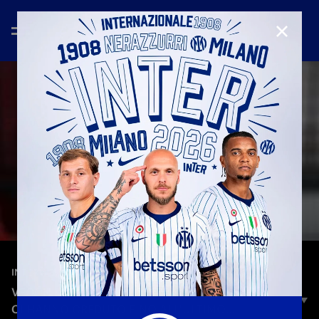
CHIUD
—
6 ott 2025
INTERVIEWS
VECCHI: «BUON PUNTO, BRAVI I RAGAZZI CHE
CI HANNO CREDUTO FINO ALL'ULTIMO