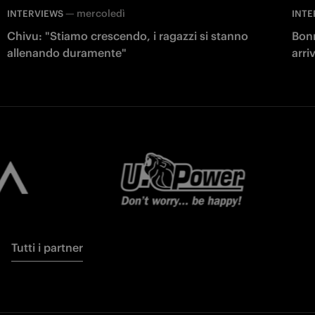
—
mercoledì
INTERVIEWS
INTE
Chivu: "Stiamo crescendo, i ragazzi si stanno
Bonn
allenando duramente"
arri
Tutti i partner