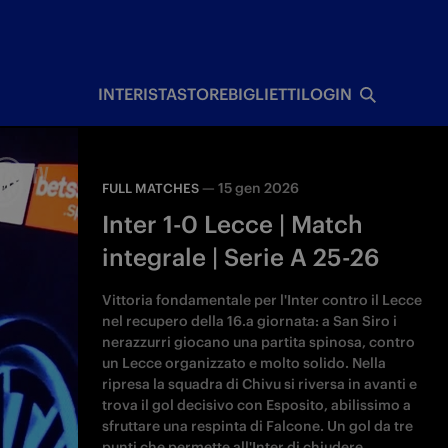
I
INTERISTA
STORE
BIGLIETTI
LOGIN
—
15 gen 2026
FULL MATCHES
Inter 1-0 Lecce | Match
integrale | Serie A 25-26
Vittoria fondamentale per l'Inter contro il Lecce
nel recupero della 16.a giornata: a San Siro i
nerazzurri giocano una partita spinosa, contro
un Lecce organizzato e molto solido. Nella
ripresa la squadra di Chivu si riversa in avanti e
trova il gol decisivo con Esposito, abilissimo a
sfruttare una respinta di Falcone. Un gol da tre
punti che permette all'Inter di chiudere