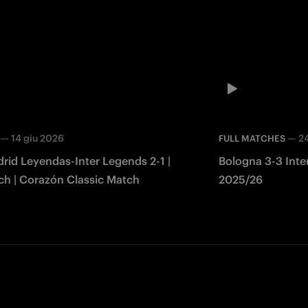
—
14 giu 2026
—
2
FULL MATCHES
rid Leyendas-Inter Legends 2-1 |
Bologna 3-3 Inter
ch | Corazón Classic Match
2025/26
Facebook