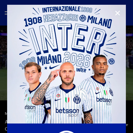
CHIUD
—
26 nov 2025
MATCH HIGHLIGHTS
ATLETICO MADRID-INTER 2-1 | HIGHLIGHTS |
CHAMPIONS LEAGUE