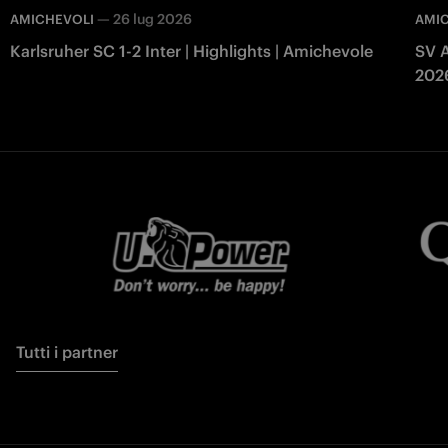
—
26 lug 2026
AMICHEVOLI
AMI
Karlsruher SC 1-2 Inter | Highlights | Amichevole
SV A
202
Tutti i partner