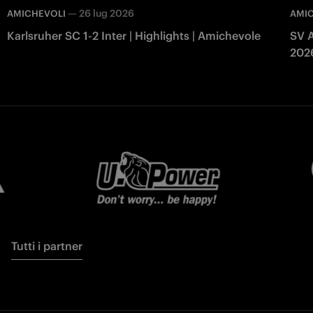
—
26 lug 2026
AMICHEVOLI
AMI
Karlsruher SC 1-2 Inter | Highlights | Amichevole
SV A
202
Tutti i partner