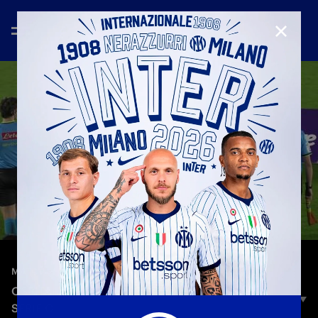
CHIUD
—
17 feb 2026
MATCH HIGHLIGHTS
OSPITALETTO 2-2 INTER U23 | HIGHLIGHTS |
SERIE C