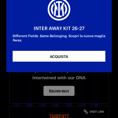
HOME KIT
The eyes only look at the surface, the
heart sees beyond it
INTER AWAY KIT 26-27
Discover more
Different Fields. Same Belonging. Scopri la nuova maglia
Away.
ACQUISTA
AWAY KIT
Inspired by the city's fabrics.
Intertwined with our DNA
Discover more
THIRD KIT