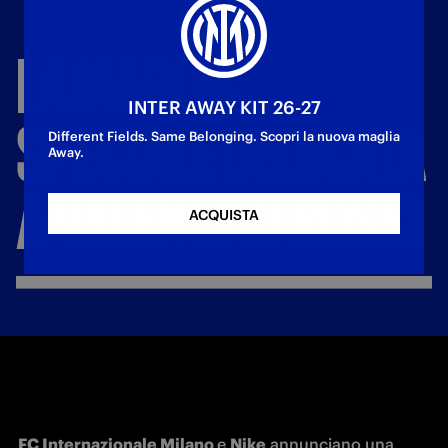
LA
MAGLIA
INTER AWAY KIT 26-27
SPECIALE
DEDICATA
Different Fields. Same Belonging. Scopri la nuova maglia
Away.
A
VALENTINO
ROSSI
ACQUISTA
FC Internazionale Milano 
e 
Nike
 annunciano una 