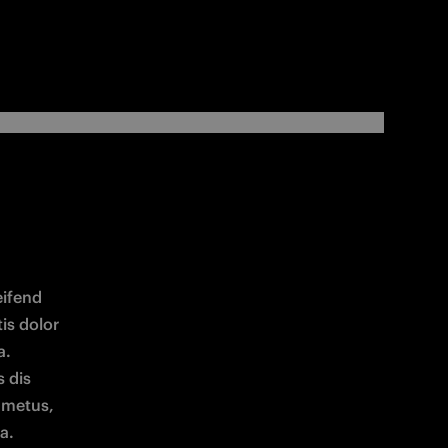
ifend 
s dolor 
. 
 dis 
 metus, 
. 