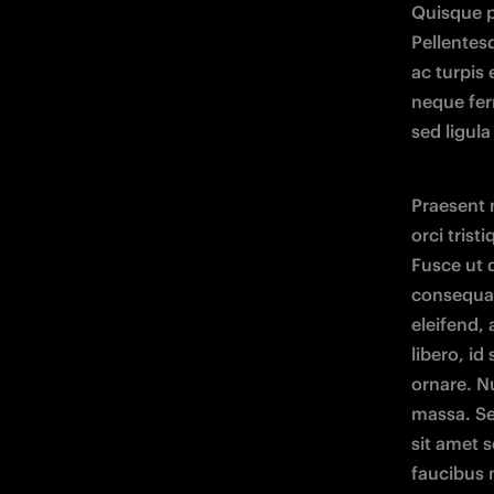
Quisque pr
Pellentes
ac turpis
neque fer
sed ligula
Praesent n
orci trist
Fusce ut 
consequat
eleifend, 
libero, id
ornare. N
massa. Se
sit amet 
faucibus 