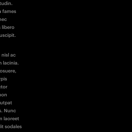
udin. 
a fames 
ec 
libero 
uscipit.
nisl ac 
lacinia. 
osuere, 
pis 
tor 
non 
utpat 
s. Nunc 
 laoreet 
t sodales 