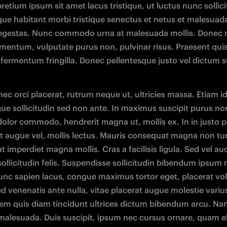
etium ipsum sit amet lacus tristique, ut luctus nunc sollicit
que habitant morbi tristique senectus et netus et malesuad
 egestas. Nunc commodo urna at malesuada mollis. Donec n
mentum, vulputate purus non, pulvinar risus. Praesent quis 
 fermentum fringilla. Donec pellentesque justo vel dictum s
ec orci placerat, rutrum neque ut, ultricies massa. Etiam id 
ique sollicitudin sed non ante. In maximus suscipit purus non 
dolor commodo, hendrerit magna ut, mollis ex. In in justo p
 augue vel, mollis lectus. Mauris consequat magna non tur
at imperdiet magna mollis. Cras a facilisis ligula. Sed vel auc
 sollicitudin felis. Suspendisse sollicitudin bibendum ipsum 
unc sapien lacus, congue maximus tortor eget, placerat vol
d venenatis ante nulla, vitae placerat augue molestie variu
sem quis diam tincidunt ultrices dictum bibendum arcu. Nam
malesuada. Duis suscipit, ipsum nec cursus ornare, quam eli