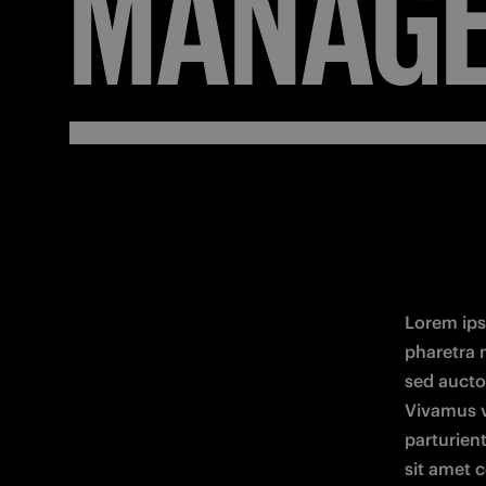
MANAG
Lorem ipsu
pharetra 
sed auctor
Vivamus vi
parturien
sit amet c