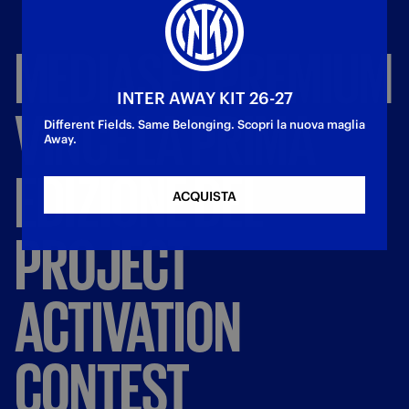
MEDIASET
PREMIUM
INTER AWAY KIT 26-27
VINCE
LA
PRIMA
Different Fields. Same Belonging. Scopri la nuova maglia
Away.
EDIZIONE
DEL
ACQUISTA
PROJECT
ACTIVATION
CONTEST