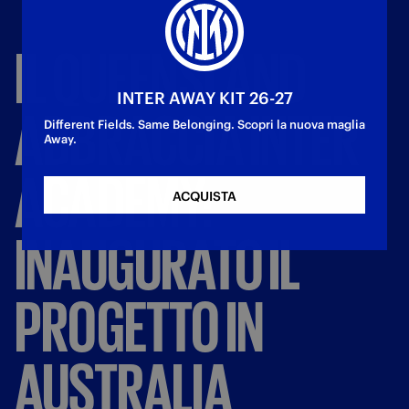
IL
QUEENSLAND
INTER AWAY KIT 26-27
ABBRACCIA
INTER
Different Fields. Same Belonging. Scopri la nuova maglia
Away.
ACADEMY:
ACQUISTA
INAUGURATO
IL
PROGETTO
IN
AUSTRALIA