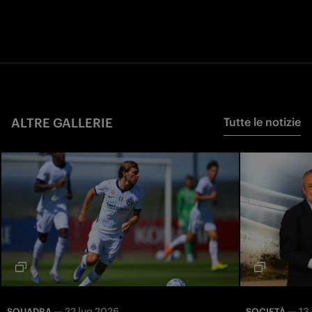
ALTRE GALLERIE
Tutte le notizie
—
22 lug 2026
—
13
SQUADRA
SOCIETÀ