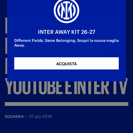
LA
PRESENTAZIONE
INTER AWAY KIT 26-27
DI
NAINGGOLAN
Different Fields. Same Belonging. Scopri la nuova maglia
Away.
LIVE
SU
FACEBOOK,
ACQUISTA
YOUTUBE
E
INTER
TV
—
27 giu 2018
SQUADRA