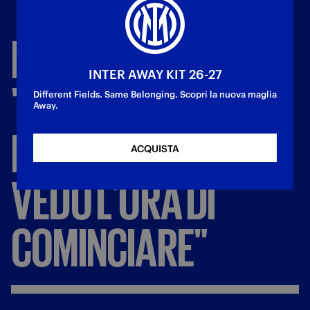
NAINGGOLAN:
INTER AWAY KIT 26-27
"ENTUSIASTA
Different Fields. Same Belonging. Scopri la nuova maglia
Away.
DELL'INTER,
NON
ACQUISTA
VEDO
L'ORA
DI
COMINCIARE"