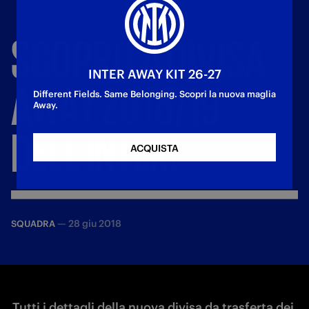
SCOPRI
LA
DIVISA
INTER AWAY KIT 26-27
AWAY
2018/19
Different Fields. Same Belonging. Scopri la nuova maglia
Away.
DELL'INTER!
ACQUISTA
—
28 giu 2018
SQUADRA
Tutti i dettagli della nuova divisa da trasferta dei