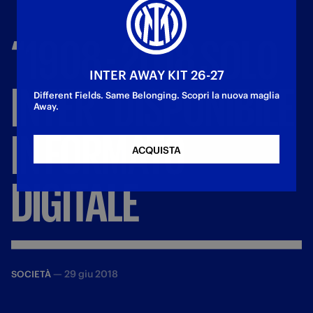
“1908
-
2018
SOLO
INTER AWAY KIT 26-27
INTER"
DISPONIBILE
Different Fields. Same Belonging. Scopri la nuova maglia
Away.
IN
FORMATO
ACQUISTA
DIGITALE
—
29 giu 2018
SOCIETÀ