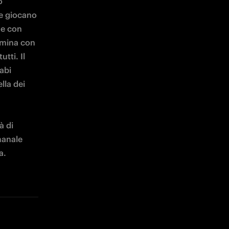
 
e giocano 
e con 
lmina con 
tti. Il 
bi 
lla dei 
 di 
anale 
a.