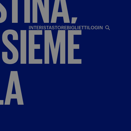
STINA,
I
NSIEME
INTERISTA
STORE
BIGLIETTI
LOGIN
LA