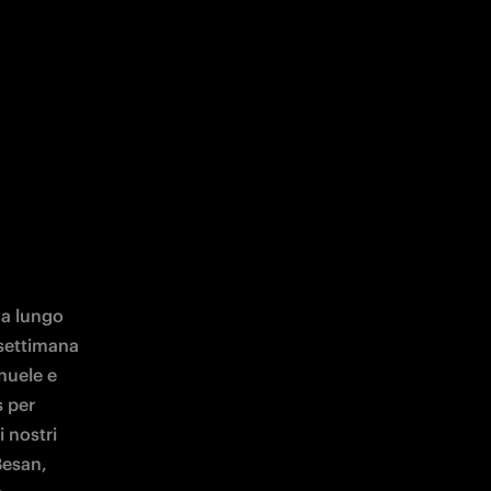
a lungo 
 settimana 
nuele e 
 per 
 nostri 
esan, 