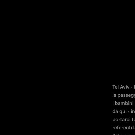
Tel Aviv -
la passegg
i bambini 
da qui - i
portarci t
referenti 