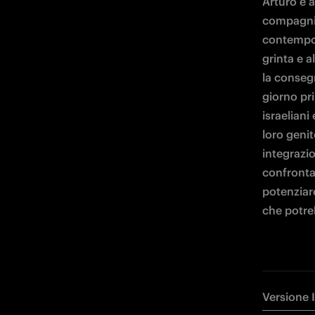
Arturo e a
compagni 
contempor
grinta e a
la consegna
giorno pri
israeliani 
loro genit
integrazio
confrontar
potenziar
che potreb
Versione 