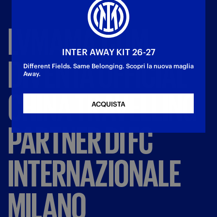
LVMAMA.COM
INTER AWAY KIT 26-27
DIVENTA
OFFICIAL
Different Fields. Same Belonging. Scopri la nuova maglia
Away.
CHINA
TRAVELLING
ACQUISTA
PARTNER
DI
FC
INTERNAZIONALE
MILANO