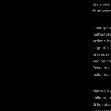
Divisione,
formazion
Il campion
nell'estat
ottiene be
segnati in
presenze e
pedina im
Pescara ar
nella fina
Matteo è 
italiano, 
di Eusebio