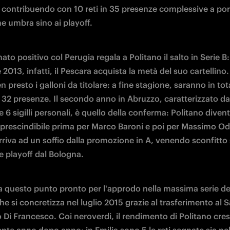
 contribuendo con 10 reti in 35 presenze complessive a port
e umbra sino ai playoff.
ato positivo col Perugia regala a Politano il salto in Serie B: 
e 2013, infatti, il Pescara acquista la metà del suo cartellino.
n presto i galloni da titolare: a fine stagione, saranno in total
 32 presenze. Il secondo anno in Abruzzo, caratterizzato da
 6 sigilli personali, è quello della conferma: Politano divent
prescindibile prima per Marco Baroni e poi per Massimo Oddo
riva ad un soffio dalla promozione in A, venendo sconfitto 
le playoff dal Bologna.
a questo punto pronto per l'approdo nella massima serie del
che si concretizza nel luglio 2015 grazie al trasferimento al S
 Di Francesco. Coi neroverdi, il rendimento di Politano cres