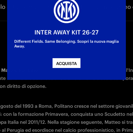
lo l’attaccante classe 1993 a titolo temporaneo 
INTER AWAY KIT 26-27
Different Fields. Same Belonging. Scopri la nuova maglia
Away.
ACQUISTA
 Matteo Politano
 è ufficialmente un nuovo giocatore dell'Int
te italiano si trasferisce al Club nerazzurro a titolo tempora
n diritto di opzione.
agosto del 1993 a Roma, Politano cresce nel settore giovanil
si: con la formazione Primavera, conquista uno Scudetto nel
a Italia nel 2011/12. Nella stagione seguente, Matteo si tras
o al Perugia ed esordisce nel calcio professionistico, in Prima