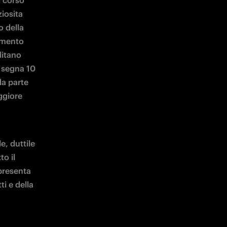
 corso 
iosita 
 della 
imento 
itano 
 segna 10 
a parte 
giore 
, duttile 
o il 
presenta 
i e della 