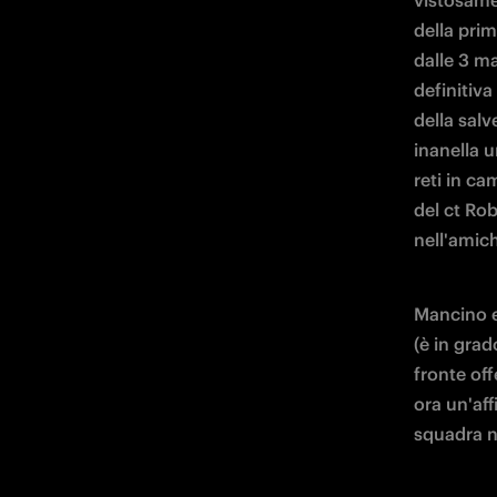
vistosame
della prim
dalle 3 ma
definitiv
della salv
inanella u
reti in c
del ct Ro
nell'amic
Mancino e 
(è in grad
fronte off
ora un'aff
squadra n