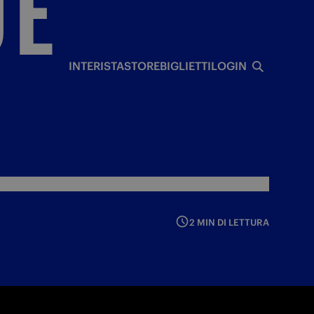
O
È
I
INTERISTA
STORE
BIGLIETTI
LOGIN
2 MIN DI LETTURA