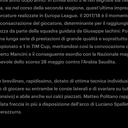
nte anno dopo anno: in Emilia sono 5 le reti segnate sia nel
a, sia nel corso della seconda stagione, quest'ultima imprez
rcature realizzate in Europa League. Il 2017/18 è il momento
a consacrazione del giocatore, determinante per il raggiung
ezza da parte della squadra guidata da Giuseppe Iachini: Pol
na lunga serie di prestazioni di grande qualità e soprattutto
ampionato e 1 in TIM Cup, meritandosi così la convocazione d
berto Mancini e il conseguente esordio con la Nazionale mag
hevole dello scorso 28 maggio contro l'Arabia Saudita.
brevilineo, rapidissimo, dotato di ottima tecnica individuale
o di giocare su entrambe le corsie laterali e di svariare su tutt
ensivo) e abile anche sui calci piazzati, Matteo Politano rap
ilata freccia in più a disposizione dell'arco di Luciano Spallett
erazzurra.