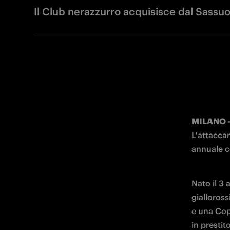
Il Club nerazzurro acquisisce dal Sassuo
MILANO -
L'attaccan
annuale co
Nato il 3 
gialloros
e una Copp
in prestit