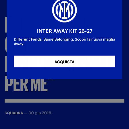
POLITANO:
"UNA
INTER AWAY KIT 26-27
GIORNATA
Different Fields. Same Belonging. Scopri la nuova maglia
Away.
IMPORTANTISSIMA
ACQUISTA
PER
ME"
—
30 giu 2018
SQUADRA