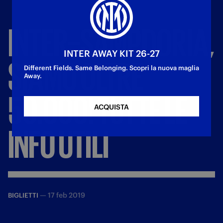
INTER–SAMPDORIA,
INTER AWAY KIT 26-27
SIAMO
OLTRE
Different Fields. Same Belonging. Scopri la nuova maglia
Away.
50.000!
TUTTE
LE
ACQUISTA
INFO
UTILI
—
17 feb 2019
BIGLIETTI