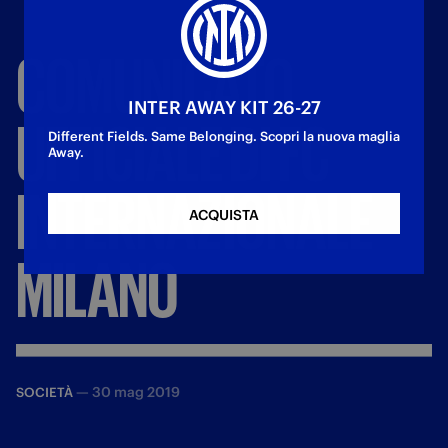
COMUNICATO
INTER AWAY KIT 26-27
UFFICIALE
DI
FC
Different Fields. Same Belonging. Scopri la nuova maglia
Away.
INTERNAZIONALE
ACQUISTA
MILANO
—
30 mag 2019
SOCIETÀ