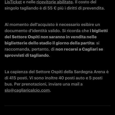
LisTicket
 e nelle 
ricevitorie abilitate
. Il costo del 
singolo tagliando è di 55 € più i diritti di prevendita.
Al momento dell'acquisto è necessario esibire un 
documento d'identità valido. Si ricorda che 
i biglietti 
del Settore Ospiti non saranno in vendita nelle 
biglietterie dello stadio il giorno della partita
: si 
raccomanda, pertanto, di 
non recarsi a Cagliari se 
sprovvisti di tagliando
.
La capienza del Settore Ospiti della Sardegna Arena è 
di 415 posti. Vi sono inoltre 40 posti auto e 5 posti 
bus. Per prenotazioni, inviare una mail a 
slo@cagliaricalcio.com
.