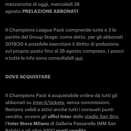
mezzanotte di oggi, mercoledì 28 
agosto.
PRELAZIONE ABBONATI
Il Champions League Pack comprende tutte e 3 le 
partite del Group Stage: come detto, per gli abbonati 
2019/20 è possibile esercitare il diritto di prelazione 
sul proprio posto fino al 28 agosto compreso. I prezzi 
e tutte le info sono consultabili 
qui
.
DOVE ACQUISTARE
Il Champions Pack è acquistabile online da tutti gli 
abbonati su 
inter.it/tickets
, senza commissioni. 
Restano validi e attivi anche tutti i consueti punti 
vendita, ovvero gli 
uffici Inter
 dello 
stadio San Siro
, 
l'
Inter Store Milano
 di Galleria Passarella (MM San 
Babila) e gli oltre 1000 
punti vendita 