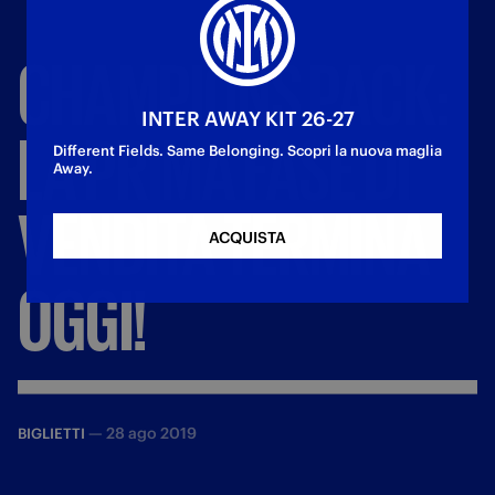
CHAMPIONS
PACK:
INTER AWAY KIT 26-27
LA
PRIMA
FASE
DI
Different Fields. Same Belonging. Scopri la nuova maglia
Away.
VENDITA
TERMINA
ACQUISTA
OGGI!
—
28 ago 2019
BIGLIETTI