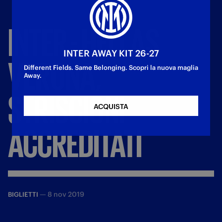
INTER
-
HELLAS
INTER AWAY KIT 26-27
VERONA,
Different Fields. Same Belonging. Scopri la nuova maglia
Away.
STRISCIONI
ACQUISTA
ACCREDITATI
—
8 nov 2019
BIGLIETTI