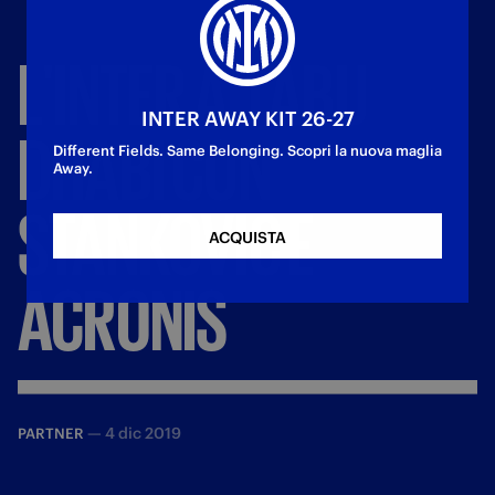
L'INTER
AD
ABU
INTER AWAY KIT 26-27
DHABI
CON
Different Fields. Same Belonging. Scopri la nuova maglia
Away.
STANKOVIC
E
ACQUISTA
ACRONIS
—
4 dic 2019
PARTNER