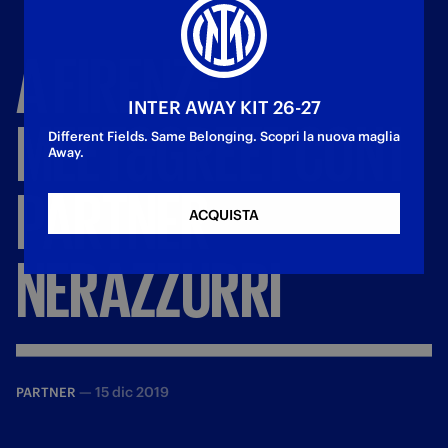
A
FIRENZE
IL
INTER AWAY KIT 26-27
MEET&GREET
CON
I
Different Fields. Same Belonging. Scopri la nuova maglia
Away.
PARTNER
ACQUISTA
NERAZZURRI
—
15 dic 2019
PARTNER