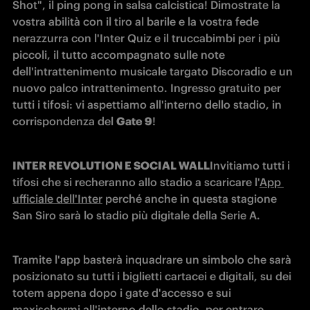
Shot", il ping pong in salsa calcistica! Dimostrate la 
vostra abilità con il tiro al barile e la vostra fede 
nerazzurra con l'Inter Quiz e il truccabimbi per i più 
piccoli, il tutto accompagnato sulle note 
dell'intrattenimento musicale targato Discoradio e un 
nuovo palco intrattenimento. Ingresso gratuito per 
tutti i tifosi: vi aspettiamo all'interno dello stadio, in 
corrispondenza del 
Gate 9
!
INTER REVOLUTION E SOCIAL WALL
Invitiamo tutti i 
tifosi che si recheranno allo stadio a scaricare l'
App 
ufficiale dell'Inter
 perché anche in questa stagione 
San Siro sarà lo stadio più digitale della Serie A.
Tramite l'app basterà inquadrare un simbolo che sarà 
posizionato su tutti i biglietti cartacei e digitali, su dei 
totem appena dopo i gate d'accesso e sui 
maxischermi all'interno dello stadio, per entrare 