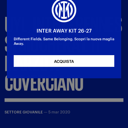
UYL,
INTER
-
RENNES
INTER AWAY KIT 26-27
SI
GIOCHERÀ
L’11
Different Fields. Same Belonging. Scopri la nuova maglia
Away.
MARZO
A
ACQUISTA
COVERCIANO
—
5 mar 2020
SETTORE GIOVANILE