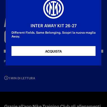
ALLENATI
A
CASA
INTER AWAY KIT 26-27
CON
NIKE
Different Fields. Same Belonging. Scopri la nuova maglia
Away.
ACQUISTA
—
25 mar 2020
PARTNER
1 MIN DI LETTURA
Grazie all’app Nike Training Club gli allenamenti