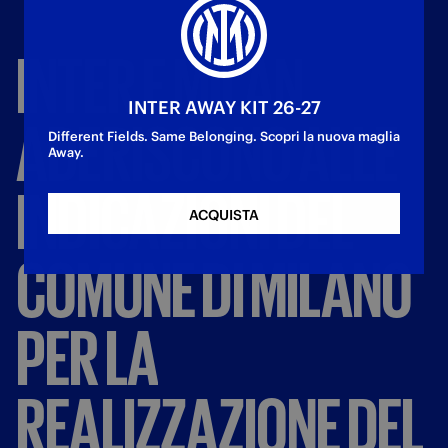
INTER
E
MILAN
INTER AWAY KIT 26-27
ADERISCONO
ALLE
Different Fields. Same Belonging. Scopri la nuova maglia
Away.
INDICAZIONI
DEL
ACQUISTA
COMUNE
DI
MILANO
PER
LA
REALIZZAZIONE
DEL