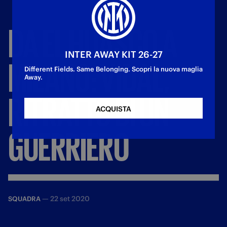
DA
EL
HUASCO
A
INTER AWAY KIT 26-27
MILANO:
VIDAL,
Different Fields. Same Belonging. Scopri la nuova maglia
Away.
RITRATTO
DI
UN
ACQUISTA
GUERRIERO
—
22 set 2020
SQUADRA