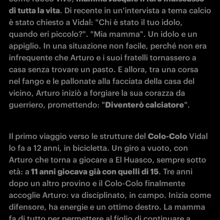
di tutta la vita
. Di recente in un'intervista a tema calcio 
è stato chiesto a Vidal: "Chi è stato il tuo idolo, 
quando eri piccolo?". "Mia mamma". Un idolo e un 
appiglio. In una situazione non facile, perché non era 
infrequente che Arturo e i suoi fratelli tornassero a 
casa senza trovare un pasto. E allora, tra una corsa 
nel fango e le pallonate alla facciata della casa del 
vicino, Arturo iniziò a forgiare la sua corazza da 
guerriero, promettendo: "
Diventerò calciatore
".
Il primo viaggio verso le strutture del 
Colo-Colo
 Vidal 
lo fa a 12 anni, in bicicletta. Un giro a vuoto, con 
Arturo che torna a giocare a El Huasco, sempre sotto 
età: a
 11 anni giocava già con quelli di 15
. Tre anni 
dopo un altro provino e il Colo-Colo finalmente 
accoglie Arturo: va disciplinato, in campo. Inizia come 
difensore, ha energie e un ottimo destro. La mamma 
fa di tutto per permettere al figlio di continuare a 