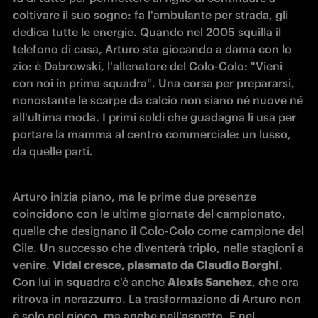
coltivare il suo sogno: fa l'ambulante per strada, gli 
dedica tutte le energie. Quando nel 2005 squilla il 
telefono di casa, Arturo sta giocando a dama con lo 
zio: è Dabrowski, l'allenatore del Colo-Colo: "Vieni 
con noi in prima squadra". Una corsa per prepararsi, 
nonostante le scarpe da calcio non siano né nuove né 
all'ultima moda. I primi soldi che guadagna li usa per 
portare la mamma al centro commerciale: un lusso, 
da quelle parti.
Arturo inizia piano, ma le prime due presenze 
coincidono con le ultime giornate del campionato, 
quelle che designano il Colo-Colo come campione del 
Cile. Un successo che diventerà triplo, nelle stagioni a 
venire. 
Vidal cresce, plasmato da Claudio Borghi
. 
Con lui in squadra c'è anche 
Alexis Sanchez
, che ora 
ritrova in nerazzurro. La trasformazione di Arturo non 
è solo nel gioco, ma anche nell'aspetto. E nel 