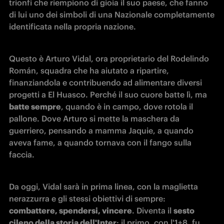
trionfi che riempiono di gioia il suo paese, che fanno 
di lui uno dei simboli di una Nazionale completamente 
identificata nella propria nazione.
Questo è Arturo Vidal, ora proprietario del Rodelindo 
Román, squadra che ha aiutato a ripartire, 
finanziandola e contribuendo ad alimentare diversi 
progetti a El Huasco. Perché il suo cuore batte lì, ma
batte sempre
, quando è in campo, dove rotola il 
pallone. Dove Arturo si mette la maschera da 
guerriero, pensando a mamma Jaquie, a quando 
aveva fame, a quando tornava con il fango sulla 
faccia.
Da oggi, Vidal sarà in prima linea, con la maglietta 
nerazzurra e gli stessi obiettivi di sempre: 
combattere, spendersi, vincere
. Diventa il 
sesto 
cileno della storia dell'Inter
: il primo, con l'1+8, fu 