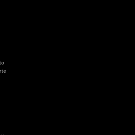
o 
sportivo parte del colosso globale Betsson Group, diventa ufficialmente 