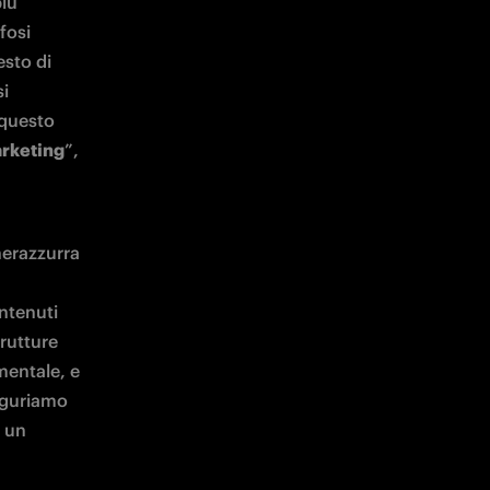
iù 
fosi 
sto di 
i 
questo 
rketing
”, 
erazzurra 
tenuti 
rutture 
entale, e 
uguriamo 
 un 