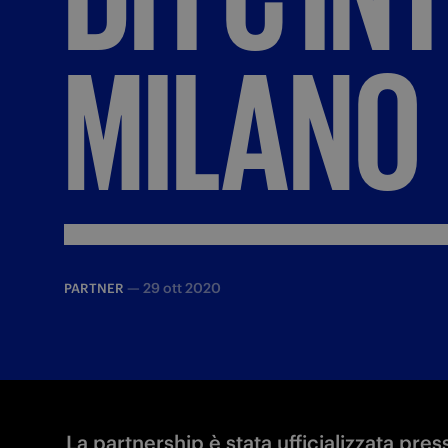
MILANO
—
29 ott 2020
PARTNER
La partnership è stata ufficializzata pre