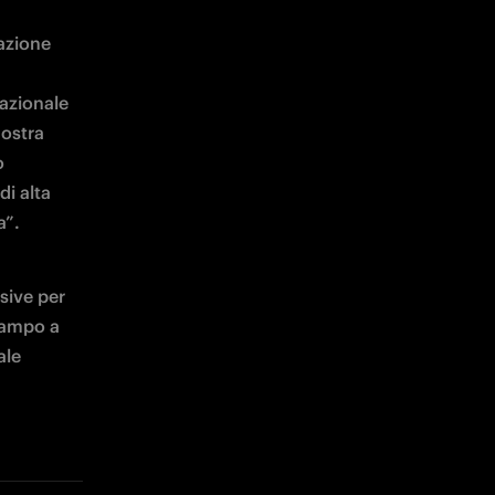
azione 
azionale 
ostra 
 
i alta 
a”.
ive per 
campo a 
le 