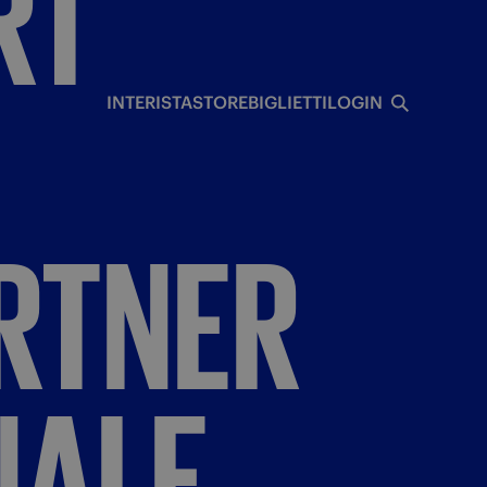
RT
I
INTERISTA
STORE
BIGLIETTI
LOGIN
RTNER
NALE