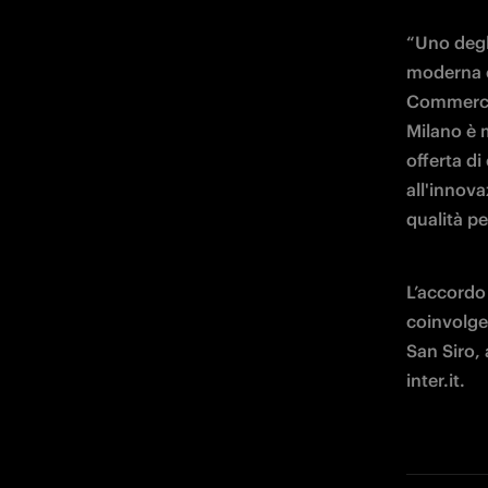
“Uno degli
moderna e 
Commercia
Milano è 
offerta di
all'innova
qualità per
L’accordo 
coinvolger
San Siro, 
inter.it.