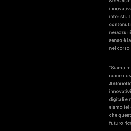
StarCasinò
innovativa
interisti.
contenuti 
nerazzurr
senso è la
nel corso
“Siamo mo
come nost
Antonell
innovativi
digitali e
siamo feli
che quest
futuro ric