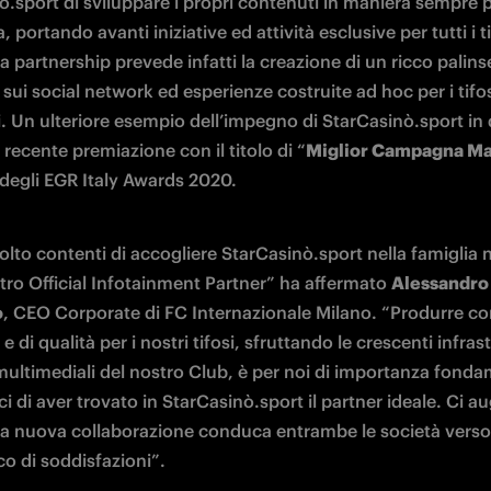
.sport di sviluppare i propri contenuti in maniera sempre p
, portando avanti iniziative ed attività esclusive per tutti i ti
 La partnership prevede infatti la creazione di un ricco palinse
sui social network ed esperienze costruite ad hoc per i tifos
i. Un ulteriore esempio dell’impegno di StarCasinò.sport in 
 recente premiazione con il titolo di “
Miglior Campagna Ma
 degli EGR Italy Awards 2020.
lto contenti di accogliere StarCasinò.sport nella famiglia n
ro Official Infotainment Partner” ha affermato 
Alessandro 
o
, CEO Corporate di FC Internazionale Milano. “Produrre con
 e di qualità per i nostri tifosi, sfruttando le crescenti infrast
 multimediali del nostro Club, è per noi di importanza fondam
ci di aver trovato in StarCasinò.sport il partner ideale. Ci a
a nuova collaborazione conduca entrambe le società verso
co di soddisfazioni”.