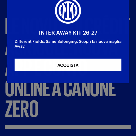
LE
NOVITÀ
DI
CRÉDIT
INTER AWAY KIT 26-27
AGRICOLE:
NUOVA
Different Fields. Same Belonging. Scopri la nuova maglia
Away.
APP
E
CONTO
ACQUISTA
ONLINE
A
CANONE
ZERO